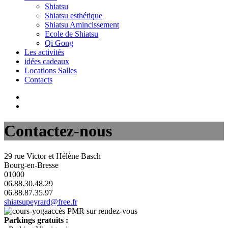
Shiatsu
Shiatsu esthétique
Shiatsu Amincissement
Ecole de Shiatsu
Qi Gong
Les activités
idées cadeaux
Locations Salles
Contacts
Contactez-nous
29 rue Victor et Hélène Basch
Bourg-en-Bresse
01000
06.88.30.48.29
06.88.87.35.97
shiatsupeyrard@free.fr
accès PMR sur rendez-vous
Parkings gratuits :